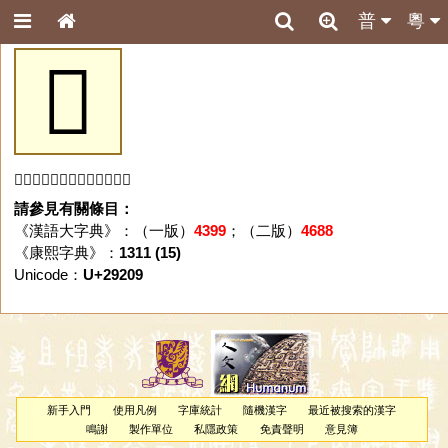
普
粵
𩈉
「𩈉」字未收錄於本資料庫。
請參見有關條目：
《漢語大字典》：（一版）
4399
；（二版）
4688
《康熙字典》：
1311 (15)
Unicode：
U+29209
新手入門
使用凡例
字庫統計
隨機漢字
最近被搜索的漢字
鳴謝
製作單位
私隱政策
免責聲明
意見簿