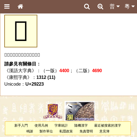
普
粵
𩈣
「𩈣」字未收錄於本資料庫。
請參見有關條目：
《漢語大字典》：（一版）
4400
；（二版）
4690
《康熙字典》：
1312 (11)
Unicode：
U+29223
新手入門
使用凡例
字庫統計
隨機漢字
最近被搜索的漢字
鳴謝
製作單位
私隱政策
免責聲明
意見簿