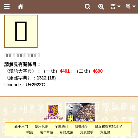
普
粵
𩈬
「𩈬」字未收錄於本資料庫。
請參見有關條目：
《漢語大字典》：（一版）
4401
；（二版）
4690
《康熙字典》：
1312 (18)
Unicode：
U+2922C
新手入門
使用凡例
字庫統計
隨機漢字
最近被搜索的漢字
鳴謝
製作單位
私隱政策
免責聲明
意見簿