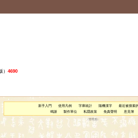
版）
4690
新手入門
使用凡例
字庫統計
隨機漢字
最近被搜索
鳴謝
製作單位
私隱政策
免責聲明
意見簿
（
管理員
）