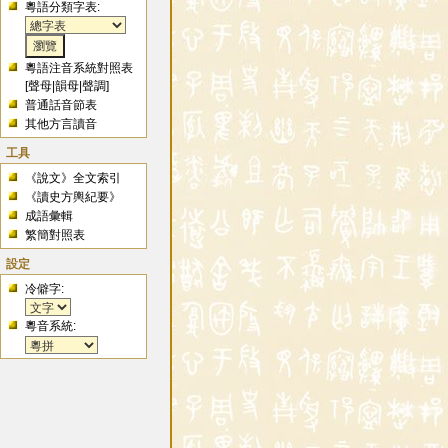
粵語分類字表:
粵語注音系統對照表
[
聲母
|
韻母
|
聲調
]
普通話音節表
其他方言讀音
工具
《說文》全文索引
《讀史方輿紀要》
成語彙輯
繁簡對照表
設定
冷僻字:
粵音系統: