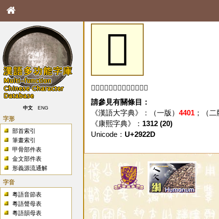
𩈭
「𩈭」字未收錄於本資料庫。
請參見有關條目：
中文
ENG
《漢語大字典》：（一版）
4401
；（二
字形
《康熙字典》：
1312 (20)
部首索引
Unicode：
U+2922D
筆畫索引
甲骨部件表
金文部件表
形義源流通解
字音
粵語音節表
粵語聲母表
粵語韻母表