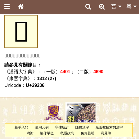
普
粵
𩈶
「𩈶」字未收錄於本資料庫。
請參見有關條目：
《漢語大字典》：（一版）
4401
；（二版）
4690
《康熙字典》：
1312 (27)
Unicode：
U+29236
新手入門
使用凡例
字庫統計
隨機漢字
最近被搜索的漢字
鳴謝
製作單位
私隱政策
免責聲明
意見簿