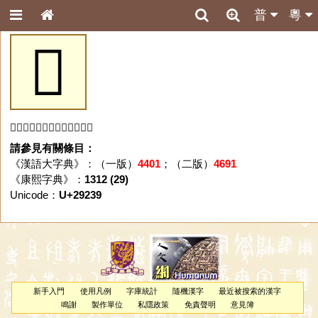
普
粵
𩈹
「𩈹」字未收錄於本資料庫。
請參見有關條目：
《漢語大字典》：（一版）
4401
；（二版）
4691
《康熙字典》：
1312 (29)
Unicode：
U+29239
新手入門
使用凡例
字庫統計
隨機漢字
最近被搜索的漢字
鳴謝
製作單位
私隱政策
免責聲明
意見簿