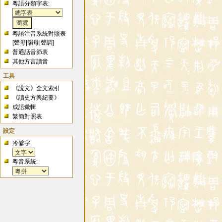
粵語分類字表:
粵語注音系統對照表
[
聲母
|
韻母
|
聲調
]
普通話音節表
其他方言讀音
工具
《說文》全文索引
《讀史方輿紀要》
成語彙輯
繁簡對照表
設定
冷僻字:
粵音系統: