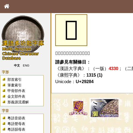
𩊄
「𩊄」字未收錄於本資料庫。
請參見有關條目：
中文
ENG
《漢語大字典》：（一版）
4330
；（二
字形
《康熙字典》：
1315 (1)
部首索引
Unicode：
U+29284
筆畫索引
甲骨部件表
金文部件表
形義源流通解
字音
粵語音節表
粵語聲母表
粵語韻母表