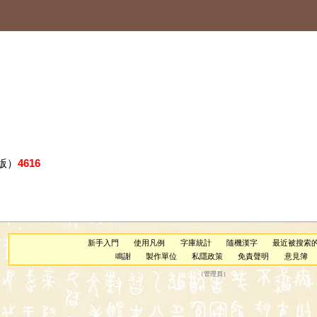
版）
4616
新手入門
使用凡例
字庫統計
隨機漢字
最近被搜索
鳴謝
製作單位
私隱政策
免責聲明
意見簿
（
管理員
）