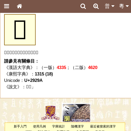
普
粵
𩊚
「𩊚」字未收錄於本資料庫。
請參見有關條目：
《漢語大字典》：（一版）
4335
；（二版）
4620
《康熙字典》：
1315 (18)
Unicode：
U+2929A
《說文》：「
𩊚
」
新手入門
使用凡例
字庫統計
隨機漢字
最近被搜索的漢字