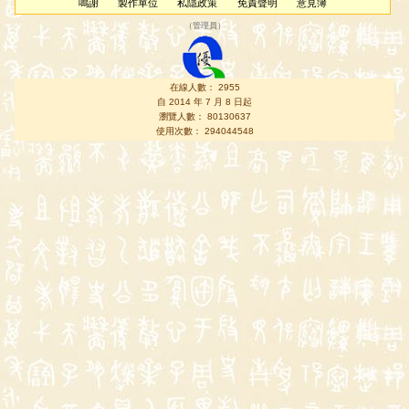
鳴謝
製作單位
私隱政策
免責聲明
意見簿
（
管理員
）
在線人數： 2955
自 2014 年 7 月 8 日起
瀏覽人數： 80130637
使用次數： 294044548