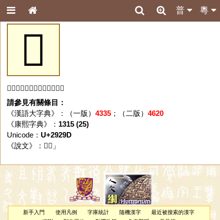
普
粵
𩊝
「𩊝」字未收錄於本資料庫。
請參見有關條目：
《漢語大字典》：（一版）
4335
；（二版）
4620
《康熙字典》：
1315 (25)
Unicode：
U+2929D
《說文》：「
𩊝
」
新手入門
使用凡例
字庫統計
隨機漢字
最近被搜索的漢字