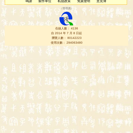
鳴謝
製作單位
私隱政策
免責聲明
意見簿
（
管理員
）
在線人數： 4136
自 2014 年 7 月 8 日起
瀏覽人數： 80142223
使用次數： 294063480