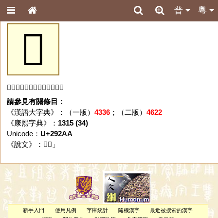
普
粵
𩊪
「𩊪」字未收錄於本資料庫。
請參見有關條目：
《漢語大字典》：（一版）
4336
；（二版）
4622
《康熙字典》：
1315 (34)
Unicode：
U+292AA
《說文》：「
𩊪
」
新手入門
使用凡例
字庫統計
隨機漢字
最近被搜索的漢字