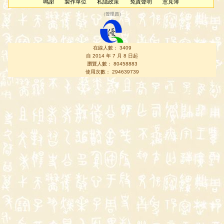
鳴謝
製作單位
私隱政策
免責聲明
意見簿
（
管理員
）
在線人數： 3409
自 2014 年 7 月 8 日起
瀏覽人數： 80458883
使用次數： 294639739