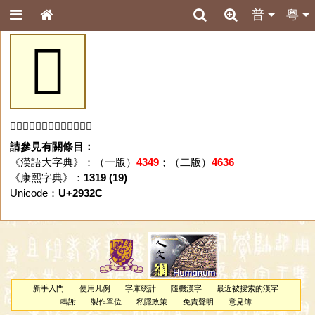
普
粵
𩌬
「𩌬」字未收錄於本資料庫。
請參見有關條目：
《漢語大字典》：（一版）
4349
；（二版）
4636
《康熙字典》：
1319 (19)
Unicode：
U+2932C
新手入門
使用凡例
字庫統計
隨機漢字
最近被搜索的漢字
鳴謝
製作單位
私隱政策
免責聲明
意見簿