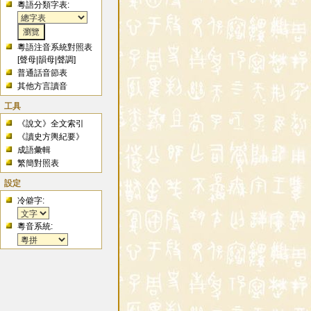
粵語分類字表:
粵語注音系統對照表
[
聲母
|
韻母
|
聲調
]
普通話音節表
其他方言讀音
工具
《說文》全文索引
《讀史方輿紀要》
成語彙輯
繁簡對照表
設定
冷僻字:
粵音系統: