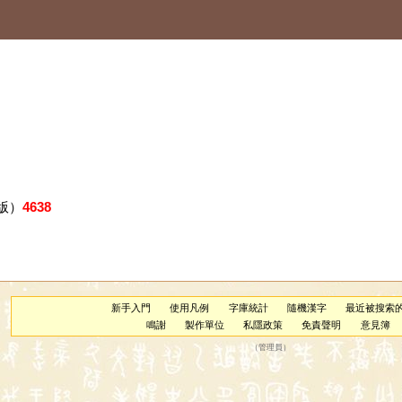
版）
4638
新手入門
使用凡例
字庫統計
隨機漢字
最近被搜索
鳴謝
製作單位
私隱政策
免責聲明
意見簿
（
管理員
）