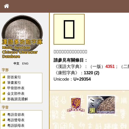
𩍔
「𩍔」字未收錄於本資料庫。
請參見有關條目：
中文
ENG
《漢語大字典》：（一版）
4351
；（二
字形
《康熙字典》：
1320 (2)
部首索引
Unicode：
U+29354
筆畫索引
甲骨部件表
金文部件表
形義源流通解
字音
粵語音節表
粵語聲母表
粵語韻母表