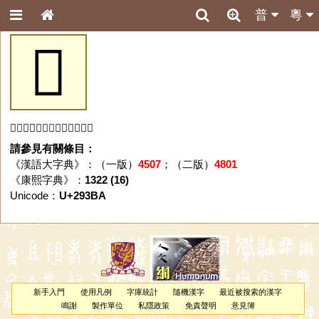
普
粵
𩎺
「𩎺」字未收錄於本資料庫。
請參見有關條目：
《漢語大字典》：（一版）
4507
；（二版）
4801
《康熙字典》：
1322 (16)
Unicode：
U+293BA
新手入門
使用凡例
字庫統計
隨機漢字
最近被搜索的漢字
鳴謝
製作單位
私隱政策
免責聲明
意見簿