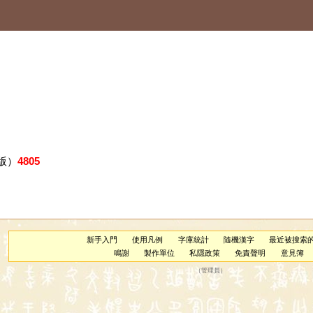
版）
4805
新手入門
使用凡例
字庫統計
隨機漢字
最近被搜索
鳴謝
製作單位
私隱政策
免責聲明
意見簿
（
管理員
）