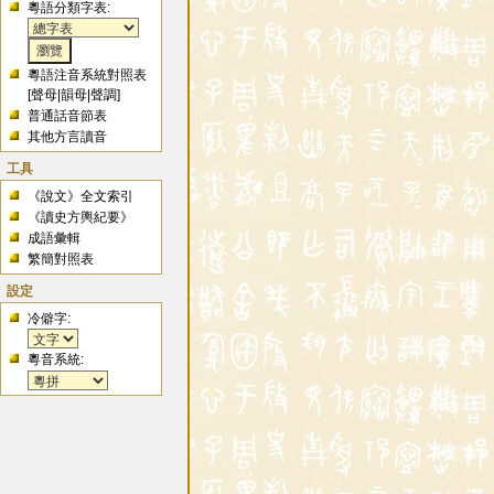
粵語分類字表:
粵語注音系統對照表
[
聲母
|
韻母
|
聲調
]
普通話音節表
其他方言讀音
工具
《說文》全文索引
《讀史方輿紀要》
成語彙輯
繁簡對照表
設定
冷僻字:
粵音系統: