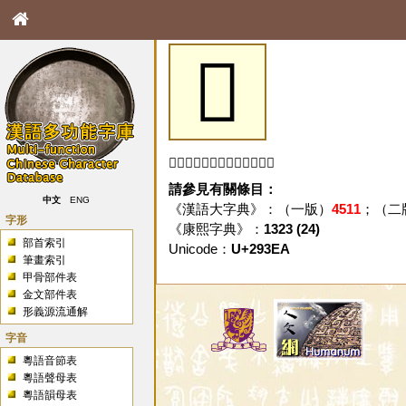
𩏪
「𩏪」字未收錄於本資料庫。
請參見有關條目：
中文
ENG
《漢語大字典》：（一版）
4511
；（二
字形
《康熙字典》：
1323 (24)
部首索引
Unicode：
U+293EA
筆畫索引
甲骨部件表
金文部件表
形義源流通解
字音
粵語音節表
粵語聲母表
粵語韻母表