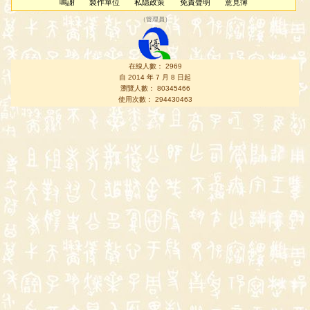
鳴謝
製作單位
私隱政策
免責聲明
意見簿
（
管理員
）
在線人數： 2969
自 2014 年 7 月 8 日起
瀏覽人數： 80345466
使用次數： 294430463