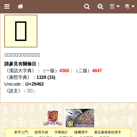
普
粵
𩑢
「𩑢」字未收錄於本資料庫。
請參見有關條目：
《漢語大字典》：（一版）
4360
；（二版）
4647
《康熙字典》：
1328 (15)
Unicode：
U+29462
《說文》：「
𩑢
」
新手入門
使用凡例
字庫統計
隨機漢字
最近被搜索的漢字