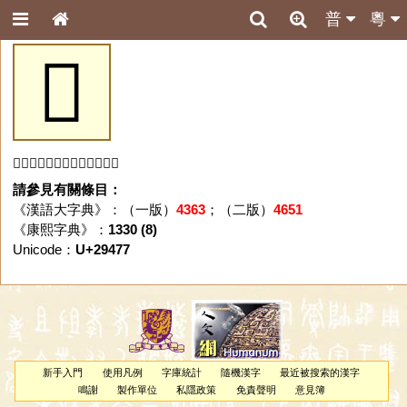
普
粵
𩑷
「𩑷」字未收錄於本資料庫。
請參見有關條目：
《漢語大字典》：（一版）
4363
；（二版）
4651
《康熙字典》：
1330 (8)
Unicode：
U+29477
新手入門
使用凡例
字庫統計
隨機漢字
最近被搜索的漢字
鳴謝
製作單位
私隱政策
免責聲明
意見簿