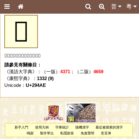
普
粵
𩒮
「𩒮」字未收錄於本資料庫。
請參見有關條目：
《漢語大字典》：（一版）
4371
；（二版）
4659
《康熙字典》：
1332 (9)
Unicode：
U+294AE
新手入門
使用凡例
字庫統計
隨機漢字
最近被搜索的漢字
鳴謝
製作單位
私隱政策
免責聲明
意見簿