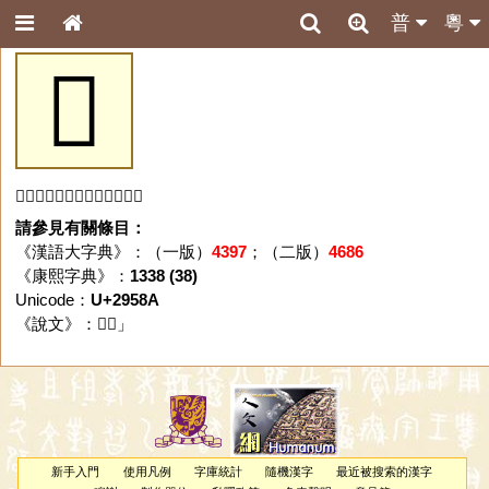
普
粵
𩖊
「𩖊」字未收錄於本資料庫。
請參見有關條目：
《漢語大字典》：（一版）
4397
；（二版）
4686
《康熙字典》：
1338 (38)
Unicode：
U+2958A
《說文》：「
𩖊
」
新手入門
使用凡例
字庫統計
隨機漢字
最近被搜索的漢字