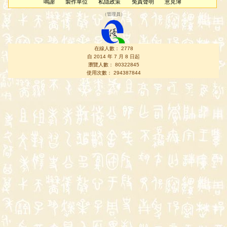
鳴謝
製作單位
私隱政策
免責聲明
意見簿
（
管理員
）
在線人數： 2778
自 2014 年 7 月 8 日起
瀏覽人數： 80322845
使用次數： 294387844