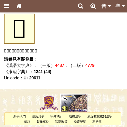
普
粵
𩘑
「𩘑」字未收錄於本資料庫。
請參見有關條目：
《漢語大字典》：（一版）
4487
；（二版）
4779
《康熙字典》：
1341 (44)
Unicode：
U+29611
新手入門
使用凡例
字庫統計
隨機漢字
最近被搜索的漢字
鳴謝
製作單位
私隱政策
免責聲明
意見簿