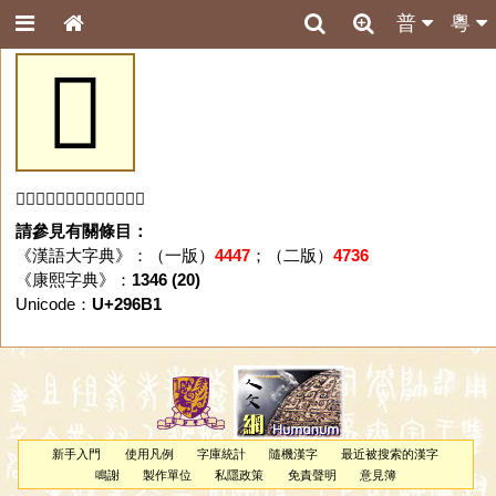
普
粵
𩚱
「𩚱」字未收錄於本資料庫。
請參見有關條目：
《漢語大字典》：（一版）
4447
；（二版）
4736
《康熙字典》：
1346 (20)
Unicode：
U+296B1
新手入門
使用凡例
字庫統計
隨機漢字
最近被搜索的漢字
鳴謝
製作單位
私隱政策
免責聲明
意見簿