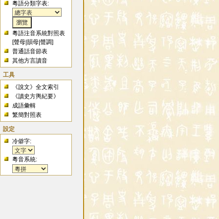
粵語分類字表:
粵語注音系統對照表
[
聲母
|
韻母
|
聲調
]
普通話音節表
其他方言讀音
工具
《說文》全文索引
《讀史方輿紀要》
成語彙輯
繁簡對照表
設定
冷僻字:
粵音系統: