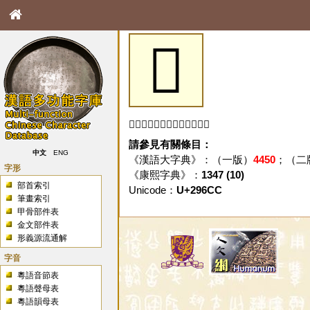
𩛌
「𩛌」字未收錄於本資料庫。
請參見有關條目：
中文
ENG
《漢語大字典》：（一版）
4450
；（二
字形
《康熙字典》：
1347 (10)
部首索引
Unicode：
U+296CC
筆畫索引
甲骨部件表
金文部件表
形義源流通解
字音
粵語音節表
粵語聲母表
粵語韻母表