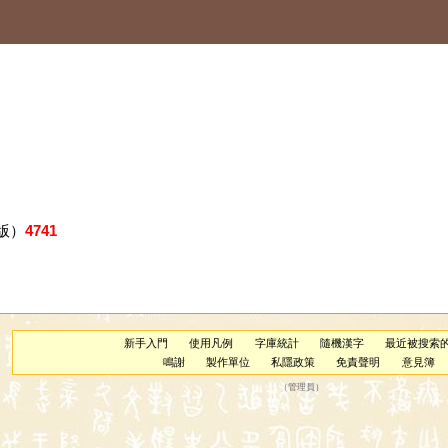
版）
4741
新手入門
使用凡例
字庫統計
隨機漢字
最近被搜索
鳴謝
製作單位
私隱政策
免責聲明
意見簿
（
管理員
）