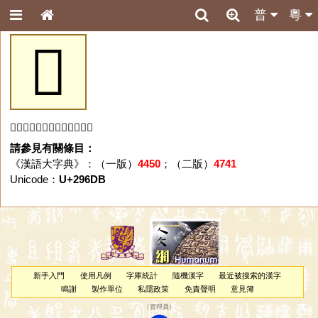
普
粵
𩛛
「𩛛」字未收錄於本資料庫。
請參見有關條目：
《漢語大字典》：（一版）
4450
；（二版）
4741
Unicode：
U+296DB
新手入門
使用凡例
字庫統計
隨機漢字
最近被搜索的漢字
鳴謝
製作單位
私隱政策
免責聲明
意見簿
（
管理員
）