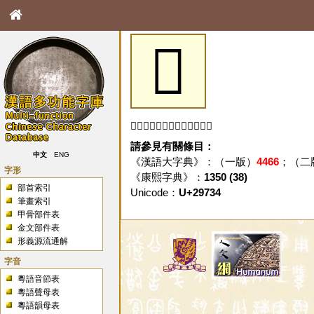
𩜴
「𩜴」字未收錄於本資料庫。
請參見有關條目：
中文
ENG
《漢語大字典》：（一版）
4466
；（二
字形
《康熙字典》：
1350 (38)
部首索引
Unicode：
U+29734
筆畫索引
甲骨部件表
金文部件表
形義源流通解
字音
粵語音節表
粵語聲母表
粵語韻母表