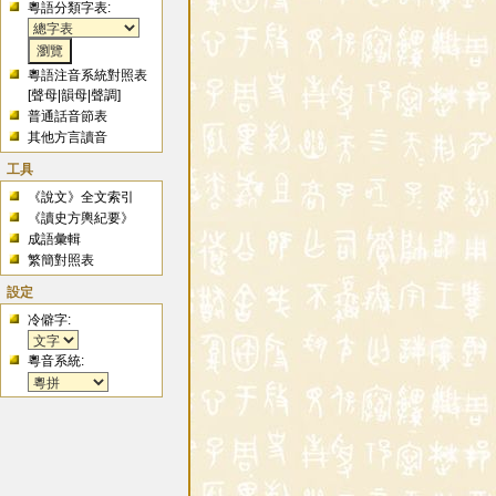
粵語分類字表:
粵語注音系統對照表
[
聲母
|
韻母
|
聲調
]
普通話音節表
其他方言讀音
工具
《說文》全文索引
《讀史方輿紀要》
成語彙輯
繁簡對照表
設定
冷僻字:
粵音系統: