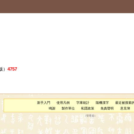
版）
4757
新手入門
使用凡例
字庫統計
隨機漢字
最近被搜索
鳴謝
製作單位
私隱政策
免責聲明
意見簿
（
管理員
）