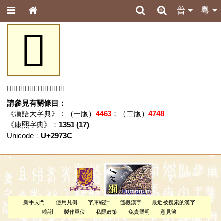
普
粵
𩜼
「𩜼」字未收錄於本資料庫。
請參見有關條目：
《漢語大字典》：（一版）
4463
；（二版）
4748
《康熙字典》：
1351 (17)
Unicode：
U+2973C
新手入門
使用凡例
字庫統計
隨機漢字
最近被搜索的漢字
鳴謝
製作單位
私隱政策
免責聲明
意見簿