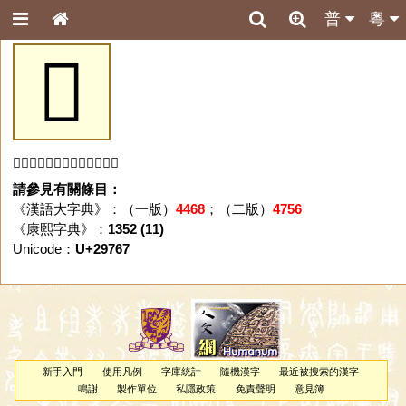
普
粵
𩝧
「𩝧」字未收錄於本資料庫。
請參見有關條目：
《漢語大字典》：（一版）
4468
；（二版）
4756
《康熙字典》：
1352 (11)
Unicode：
U+29767
新手入門
使用凡例
字庫統計
隨機漢字
最近被搜索的漢字
鳴謝
製作單位
私隱政策
免責聲明
意見簿