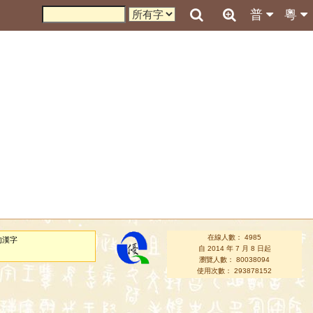
普
粵
在線人數： 4985
的漢字
自 2014 年 7 月 8 日起
瀏覽人數： 80038094
使用次數： 293878152