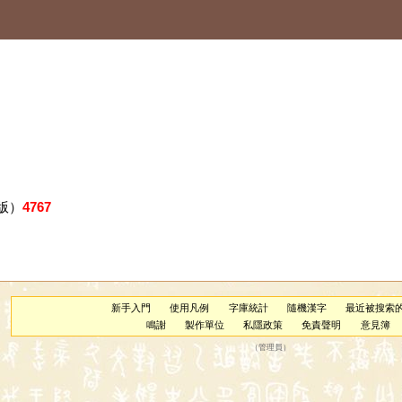
版）
4767
新手入門
使用凡例
字庫統計
隨機漢字
最近被搜索
鳴謝
製作單位
私隱政策
免責聲明
意見簿
（
管理員
）