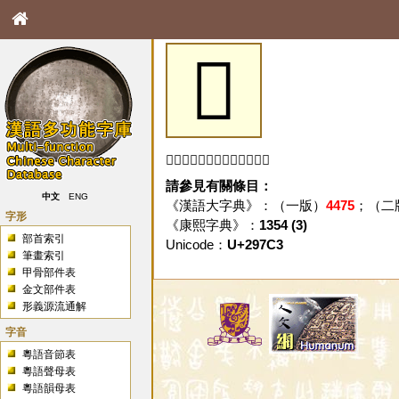
𩟃
「𩟃」字未收錄於本資料庫。
請參見有關條目：
中文
ENG
《漢語大字典》：（一版）
4475
；（二
字形
《康熙字典》：
1354 (3)
部首索引
Unicode：
U+297C3
筆畫索引
甲骨部件表
金文部件表
形義源流通解
字音
粵語音節表
粵語聲母表
粵語韻母表