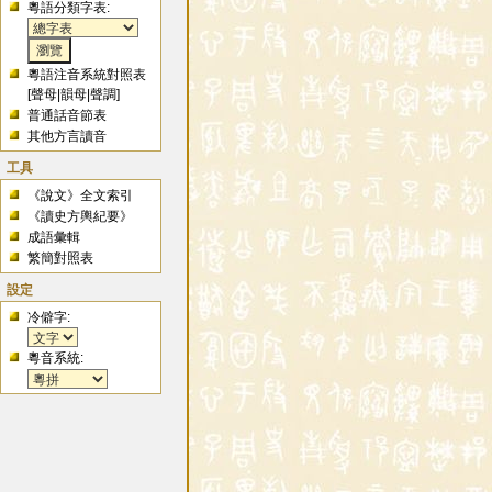
粵語分類字表:
粵語注音系統對照表
[
聲母
|
韻母
|
聲調
]
普通話音節表
其他方言讀音
工具
《說文》全文索引
《讀史方輿紀要》
成語彙輯
繁簡對照表
設定
冷僻字:
粵音系統: