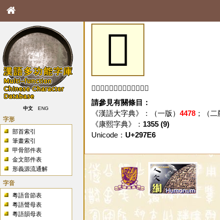
𩟦
「𩟦」字未收錄於本資料庫。
請參見有關條目：
中文
ENG
《漢語大字典》：（一版）
4478
；（二
字形
《康熙字典》：
1355 (9)
部首索引
Unicode：
U+297E6
筆畫索引
甲骨部件表
金文部件表
形義源流通解
字音
粵語音節表
粵語聲母表
粵語韻母表