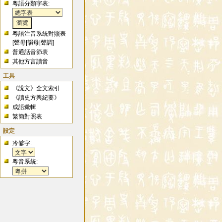
粵語分類字表:
粵語注音系統對照表
[
聲母
|
韻母
|
聲調
]
普通話音節表
其他方言讀音
工具
《說文》全文索引
《讀史方輿紀要》
成語彙輯
繁簡對照表
設定
冷僻字:
粵音系統: