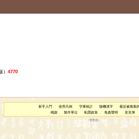
版）
4770
新手入門
使用凡例
字庫統計
隨機漢字
最近被搜索
鳴謝
製作單位
私隱政策
免責聲明
意見簿
（
管理員
）