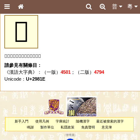
普
粵
𩠞
「𩠞」字未收錄於本資料庫。
請參見有關條目：
《漢語大字典》：（一版）
4501
；（二版）
4794
Unicode：
U+2981E
新手入門
使用凡例
字庫統計
隨機漢字
最近被搜索的漢字
鳴謝
製作單位
私隱政策
免責聲明
意見簿
（
管理員
）