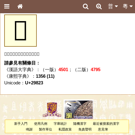
普
粵
𩠣
「𩠣」字未收錄於本資料庫。
請參見有關條目：
《漢語大字典》：（一版）
4501
；（二版）
4795
《康熙字典》：
1356 (11)
Unicode：
U+29823
新手入門
使用凡例
字庫統計
隨機漢字
最近被搜索的漢字
鳴謝
製作單位
私隱政策
免責聲明
意見簿