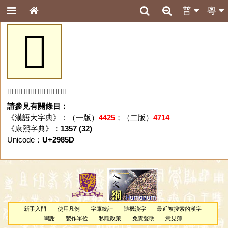
普
粵
𩡝
「𩡝」字未收錄於本資料庫。
請參見有關條目：
《漢語大字典》：（一版）
4425
；（二版）
4714
《康熙字典》：
1357 (32)
Unicode：
U+2985D
新手入門
使用凡例
字庫統計
隨機漢字
最近被搜索的漢字
鳴謝
製作單位
私隱政策
免責聲明
意見簿