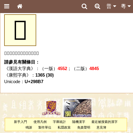
普
粵
𩢷
「𩢷」字未收錄於本資料庫。
請參見有關條目：
《漢語大字典》：（一版）
4552
；（二版）
4845
《康熙字典》：
1365 (30)
Unicode：
U+298B7
新手入門
使用凡例
字庫統計
隨機漢字
最近被搜索的漢字
鳴謝
製作單位
私隱政策
免責聲明
意見簿