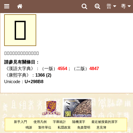
普
粵
𩢸
「𩢸」字未收錄於本資料庫。
請參見有關條目：
《漢語大字典》：（一版）
4554
；（二版）
4847
《康熙字典》：
1366 (2)
Unicode：
U+298B8
新手入門
使用凡例
字庫統計
隨機漢字
最近被搜索的漢字
鳴謝
製作單位
私隱政策
免責聲明
意見簿