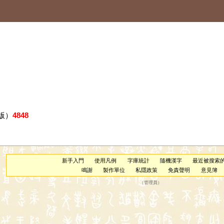
版）
4848
新手入門
使用凡例
字庫統計
隨機漢字
最近被搜索
鳴謝
製作單位
私隱政策
免責聲明
意見簿
（
管理員
）