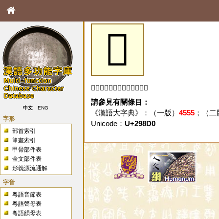
𩣐
「𩣐」字未收錄於本資料庫。
請參見有關條目：
中文
ENG
《漢語大字典》：（一版）
4555
；（二
字形
Unicode：
U+298D0
部首索引
筆畫索引
甲骨部件表
金文部件表
形義源流通解
字音
粵語音節表
粵語聲母表
粵語韻母表