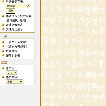
粵語分類字表:
粵語注音系統對照表
[
聲母
|
韻母
|
聲調
]
普通話音節表
其他方言讀音
工具
《說文》全文索引
《讀史方輿紀要》
成語彙輯
繁簡對照表
設定
冷僻字:
粵音系統: