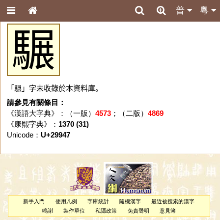
普
粵
𩥇
「𩥇」字未收錄於本資料庫。
請參見有關條目：
《漢語大字典》：（一版）
4573
；（二版）
4869
《康熙字典》：
1370 (31)
Unicode：
U+29947
新手入門
使用凡例
字庫統計
隨機漢字
最近被搜索的漢字
鳴謝
製作單位
私隱政策
免責聲明
意見簿