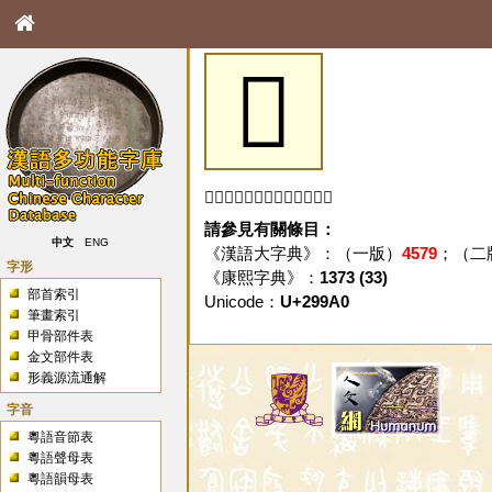
𩦠
「𩦠」字未收錄於本資料庫。
請參見有關條目：
中文
ENG
《漢語大字典》：（一版）
4579
；（二
字形
《康熙字典》：
1373 (33)
部首索引
Unicode：
U+299A0
筆畫索引
甲骨部件表
金文部件表
形義源流通解
字音
粵語音節表
粵語聲母表
粵語韻母表