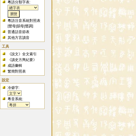
粵語分類字表:
粵語注音系統對照表
[
聲母
|
韻母
|
聲調
]
普通話音節表
其他方言讀音
工具
《說文》全文索引
《讀史方輿紀要》
成語彙輯
繁簡對照表
設定
冷僻字:
粵音系統: