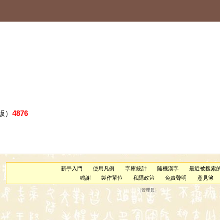
版）
4876
新手入門
使用凡例
字庫統計
隨機漢字
最近被搜索
鳴謝
製作單位
私隱政策
免責聲明
意見簿
（
管理員
）