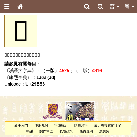
普
粵
𩭓
「𩭓」字未收錄於本資料庫。
請參見有關條目：
《漢語大字典》：（一版）
4525
；（二版）
4816
《康熙字典》：
1382 (38)
Unicode：
U+29B53
新手入門
使用凡例
字庫統計
隨機漢字
最近被搜索的漢字
鳴謝
製作單位
私隱政策
免責聲明
意見簿