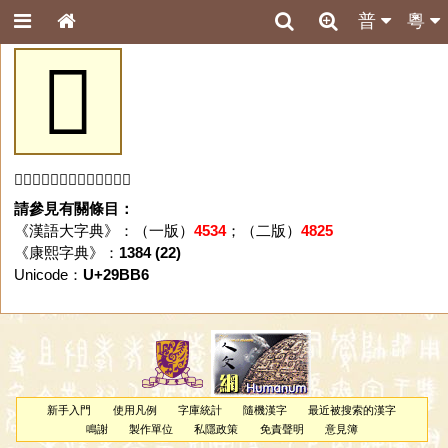
普
粵
𩮶
「𩮶」字未收錄於本資料庫。
請參見有關條目：
《漢語大字典》：（一版）
4534
；（二版）
4825
《康熙字典》：
1384 (22)
Unicode：
U+29BB6
新手入門
使用凡例
字庫統計
隨機漢字
最近被搜索的漢字
鳴謝
製作單位
私隱政策
免責聲明
意見簿