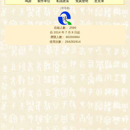
鳴謝
製作單位
私隱政策
免責聲明
意見簿
（
管理員
）
在線人數： 2590
自 2014 年 7 月 8 日起
瀏覽人數： 80260994
使用次數： 294282914