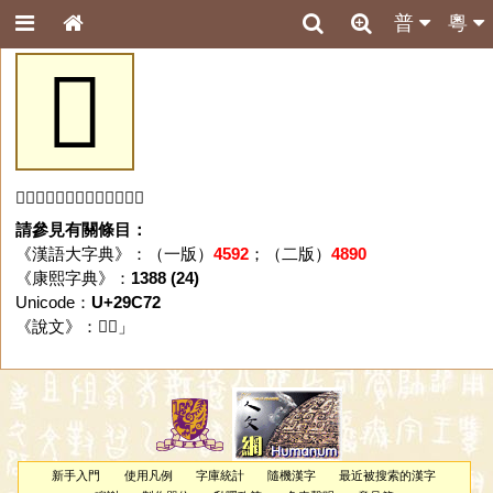
普
粵
𩱲
「𩱲」字未收錄於本資料庫。
請參見有關條目：
《漢語大字典》：（一版）
4592
；（二版）
4890
《康熙字典》：
1388 (24)
Unicode：
U+29C72
《說文》：「
𩱲
」
新手入門
使用凡例
字庫統計
隨機漢字
最近被搜索的漢字