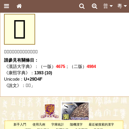
普
粵
𩵏
「𩵏」字未收錄於本資料庫。
請參見有關條目：
《漢語大字典》：（一版）
4675
；（二版）
4984
《康熙字典》：
1393 (10)
Unicode：
U+29D4F
《說文》：「
𩵏
」
新手入門
使用凡例
字庫統計
隨機漢字
最近被搜索的漢字