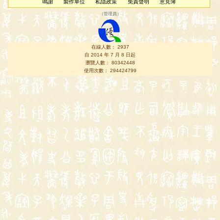
鳴謝
製作單位
私隱政策
免責聲明
意見簿
（
管理員
）
在線人數： 2937
自 2014 年 7 月 8 日起
瀏覽人數： 80342448
使用次數： 294424799