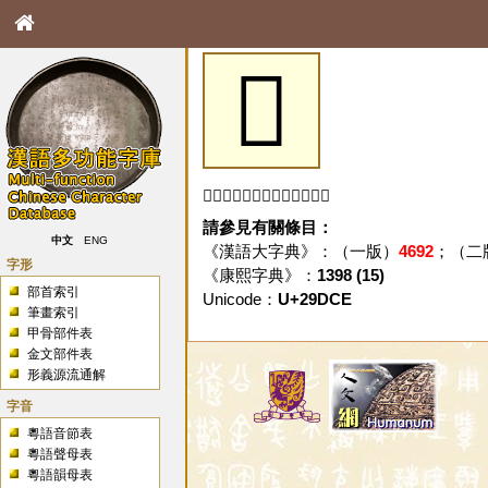
𩷎
「𩷎」字未收錄於本資料庫。
請參見有關條目：
中文
ENG
《漢語大字典》：（一版）
4692
；（二
字形
《康熙字典》：
1398 (15)
部首索引
Unicode：
U+29DCE
筆畫索引
甲骨部件表
金文部件表
形義源流通解
字音
粵語音節表
粵語聲母表
粵語韻母表