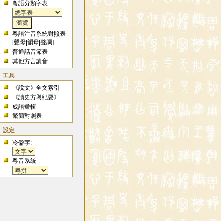
粵語分類字表:
粵語注音系統對照表
[
聲母
|
韻母
|
聲調
]
普通話音節表
其他方言讀音
工具
《說文》全文索引
《讀史方輿紀要》
成語彙輯
繁簡對照表
設定
冷僻字:
粵音系統: