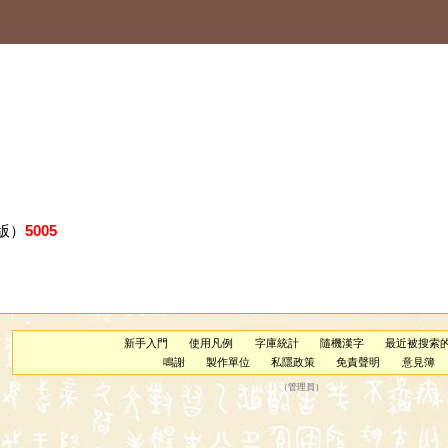
版）
5005
新手入門
使用凡例
字庫統計
隨機漢字
最近被搜索
鳴謝
製作單位
私隱政策
免責聲明
意見簿
（
管理員
）