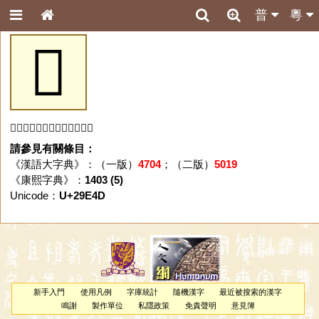
普
粵
𩹍
「𩹍」字未收錄於本資料庫。
請參見有關條目：
《漢語大字典》：（一版）
4704
；（二版）
5019
《康熙字典》：
1403 (5)
Unicode：
U+29E4D
新手入門
使用凡例
字庫統計
隨機漢字
最近被搜索的漢字
鳴謝
製作單位
私隱政策
免責聲明
意見簿