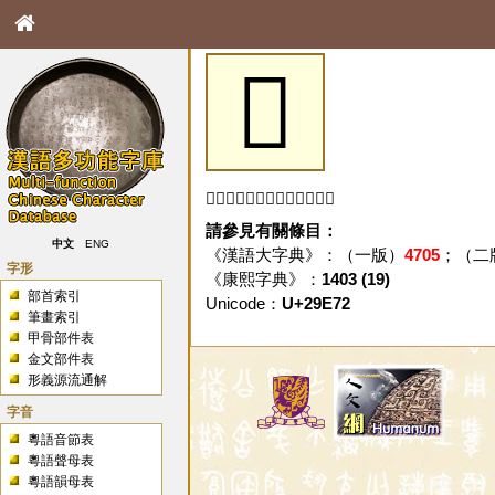
𩹲
「𩹲」字未收錄於本資料庫。
請參見有關條目：
中文
ENG
《漢語大字典》：（一版）
4705
；（二
字形
《康熙字典》：
1403 (19)
部首索引
Unicode：
U+29E72
筆畫索引
甲骨部件表
金文部件表
形義源流通解
字音
粵語音節表
粵語聲母表
粵語韻母表