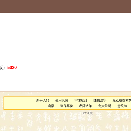
版）
5020
新手入門
使用凡例
字庫統計
隨機漢字
最近被搜索
鳴謝
製作單位
私隱政策
免責聲明
意見簿
（
管理員
）