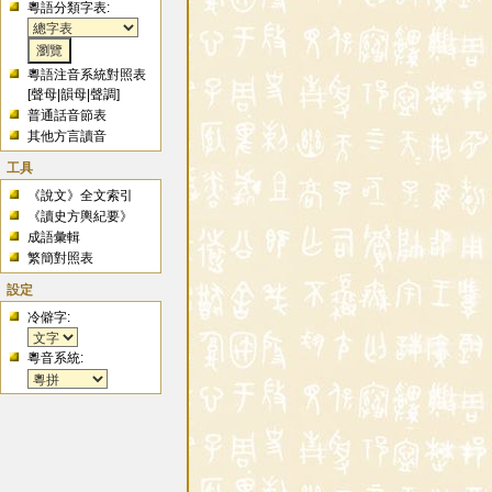
粵語分類字表:
粵語注音系統對照表
[
聲母
|
韻母
|
聲調
]
普通話音節表
其他方言讀音
工具
《說文》全文索引
《讀史方輿紀要》
成語彙輯
繁簡對照表
設定
冷僻字:
粵音系統: