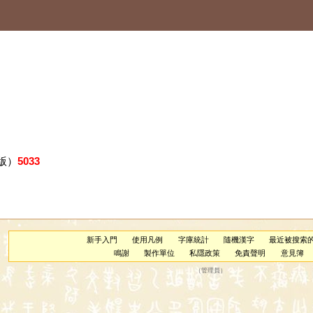
版）
5033
新手入門
使用凡例
字庫統計
隨機漢字
最近被搜索
鳴謝
製作單位
私隱政策
免責聲明
意見簿
（
管理員
）