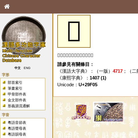
𩼅
「𩼅」字未收錄於本資料庫。
請參見有關條目：
中文
ENG
《漢語大字典》：（一版）
4717
；（二
字形
《康熙字典》：
1407 (1)
部首索引
Unicode：
U+29F05
筆畫索引
甲骨部件表
金文部件表
形義源流通解
字音
粵語音節表
粵語聲母表
粵語韻母表