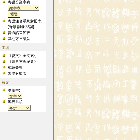
粵語分類字表:
粵語注音系統對照表
[
聲母
|
韻母
|
聲調
]
普通話音節表
其他方言讀音
工具
《說文》全文索引
《讀史方輿紀要》
成語彙輯
繁簡對照表
設定
冷僻字:
粵音系統: