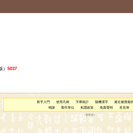
版）
5037
新手入門
使用凡例
字庫統計
隨機漢字
最近被搜索
鳴謝
製作單位
私隱政策
免責聲明
意見簿
（
管理員
）