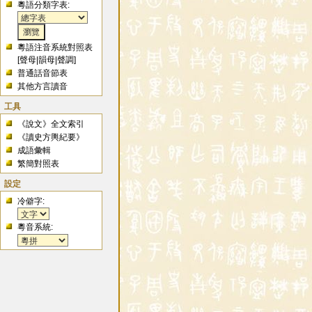
粵語分類字表:
粵語注音系統對照表
[
聲母
|
韻母
|
聲調
]
普通話音節表
其他方言讀音
工具
《說文》全文索引
《讀史方輿紀要》
成語彙輯
繁簡對照表
設定
冷僻字:
粵音系統: