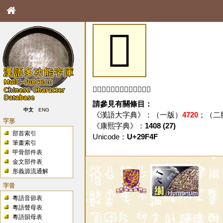
𩽏
「𩽏」字未收錄於本資料庫。
請參見有關條目：
中文
ENG
《漢語大字典》：（一版）
4720
；（二
字形
《康熙字典》：
1408 (27)
部首索引
Unicode：
U+29F4F
筆畫索引
甲骨部件表
金文部件表
形義源流通解
字音
粵語音節表
粵語聲母表
粵語韻母表