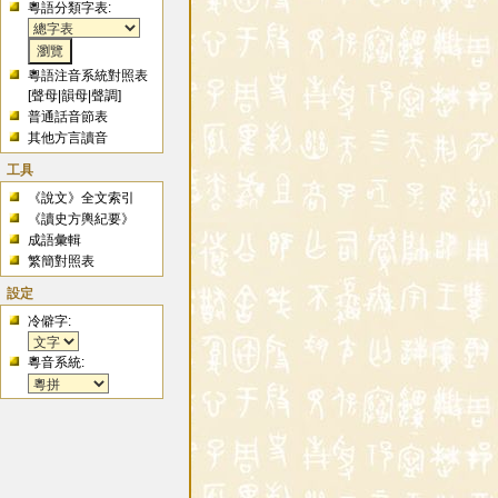
粵語分類字表:
粵語注音系統對照表
[
聲母
|
韻母
|
聲調
]
普通話音節表
其他方言讀音
工具
《說文》全文索引
《讀史方輿紀要》
成語彙輯
繁簡對照表
設定
冷僻字:
粵音系統: