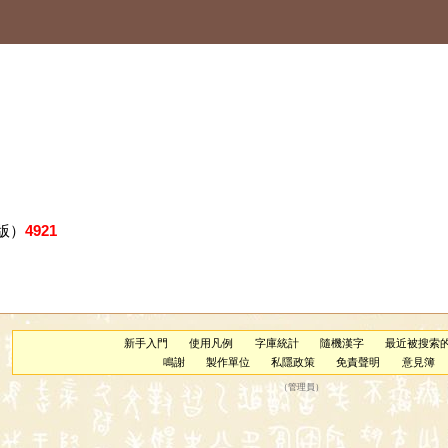
版）
4921
新手入門
使用凡例
字庫統計
隨機漢字
最近被搜索
鳴謝
製作單位
私隱政策
免責聲明
意見簿
（
管理員
）