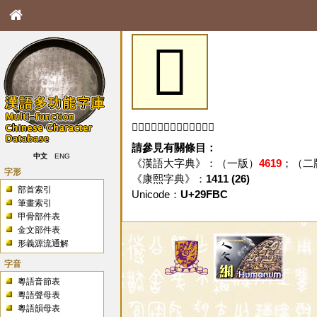
𩾼
「𩾼」字未收錄於本資料庫。
請參見有關條目：
中文
ENG
《漢語大字典》：（一版）
4619
；（二
字形
《康熙字典》：
1411 (26)
部首索引
Unicode：
U+29FBC
筆畫索引
甲骨部件表
金文部件表
形義源流通解
字音
粵語音節表
粵語聲母表
粵語韻母表