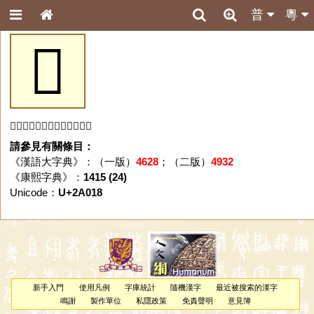
普
粵
𪀘
「𪀘」字未收錄於本資料庫。
請參見有關條目：
《漢語大字典》：（一版）
4628
；（二版）
4932
《康熙字典》：
1415 (24)
Unicode：
U+2A018
新手入門
使用凡例
字庫統計
隨機漢字
最近被搜索的漢字
鳴謝
製作單位
私隱政策
免責聲明
意見簿