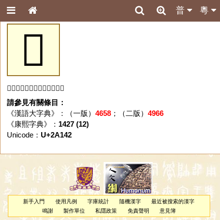
普
粵
𪅂
「𪅂」字未收錄於本資料庫。
請參見有關條目：
《漢語大字典》：（一版）
4658
；（二版）
4966
《康熙字典》：
1427 (12)
Unicode：
U+2A142
新手入門
使用凡例
字庫統計
隨機漢字
最近被搜索的漢字
鳴謝
製作單位
私隱政策
免責聲明
意見簿