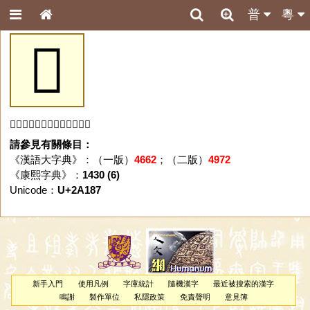
普
粵
𪆇
「𪆇」字未收錄於本資料庫。
請參見有關條目：
《漢語大字典》：（一版）
4662
；（二版）
4972
《康熙字典》：
1430 (6)
Unicode：
U+2A187
新手入門
使用凡例
字庫統計
隨機漢字
最近被搜索的漢字
鳴謝
製作單位
私隱政策
免責聲明
意見簿