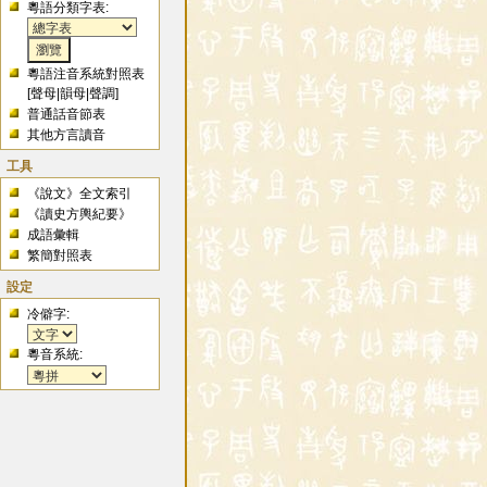
粵語分類字表:
粵語注音系統對照表
[
聲母
|
韻母
|
聲調
]
普通話音節表
其他方言讀音
工具
《說文》全文索引
《讀史方輿紀要》
成語彙輯
繁簡對照表
設定
冷僻字:
粵音系統: