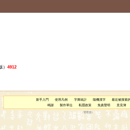
版）
4912
新手入門
使用凡例
字庫統計
隨機漢字
最近被搜索
鳴謝
製作單位
私隱政策
免責聲明
意見簿
（
管理員
）