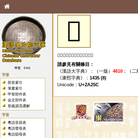
𪉜
「𪉜」字未收錄於本資料庫。
請參見有關條目：
中文
ENG
《漢語大字典》：（一版）
4610
；（二
字形
《康熙字典》：
1435 (8)
部首索引
Unicode：
U+2A25C
筆畫索引
甲骨部件表
金文部件表
形義源流通解
字音
粵語音節表
粵語聲母表
粵語韻母表