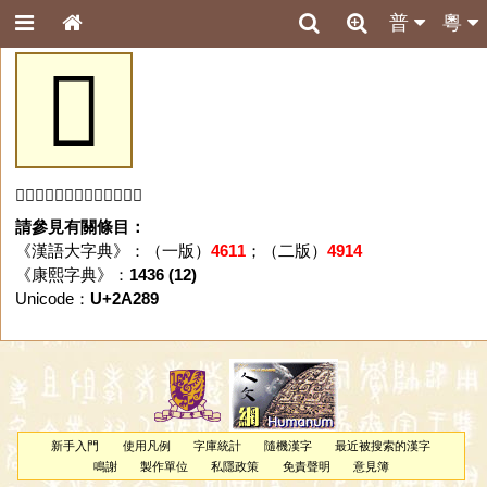
普
粵
𪊉
「𪊉」字未收錄於本資料庫。
請參見有關條目：
《漢語大字典》：（一版）
4611
；（二版）
4914
《康熙字典》：
1436 (12)
Unicode：
U+2A289
新手入門
使用凡例
字庫統計
隨機漢字
最近被搜索的漢字
鳴謝
製作單位
私隱政策
免責聲明
意見簿